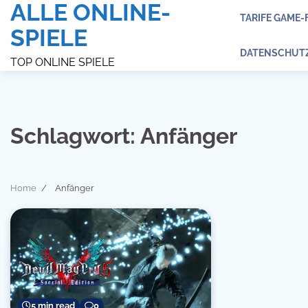
ALLE ONLINE-
Skip
TARIFE GAME-
to
SPIELE
content
DATENSCHUT
TOP ONLINE SPIELE
Schlagwort:
Anfänger
Home
Anfänger
5 min read
0