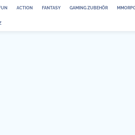
FUN
ACTION
FANTASY
GAMING ZUBEHÖR
MMORP
Z