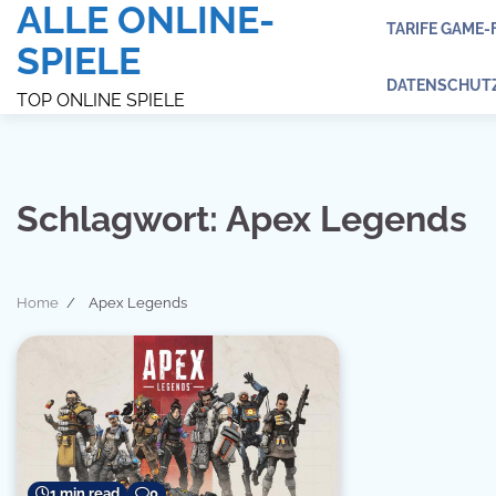
ALLE ONLINE-
Skip
TARIFE GAME-
to
SPIELE
content
DATENSCHUT
TOP ONLINE SPIELE
Schlagwort:
Apex Legends
Home
Apex Legends
1 min read
0