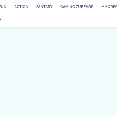
FUN
ACTION
FANTASY
GAMING ZUBEHÖR
MMORP
Z