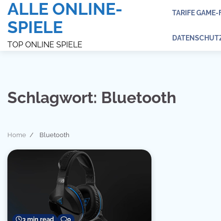
ALLE ONLINE-
Skip
TARIFE GAME-
to
SPIELE
content
DATENSCHUT
TOP ONLINE SPIELE
Schlagwort:
Bluetooth
Home
Bluetooth
3 min read
0