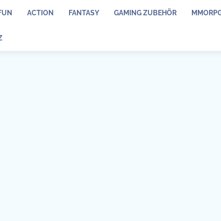
FUN
ACTION
FANTASY
GAMING ZUBEHÖR
MMORP
Z