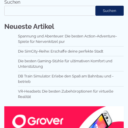
Suchen
Suchen
Neueste Artikel
Spannung und Abenteuer: Die besten Action-Adventure-
Spiele für Nervenkitzel pur
Die SimCity-Reihe: Erschaffe deine perfekte Stadt
Die besten Gaming-Stühle für ultimativen Komfort und
Unterstützung
DB Train Simulator: Erlebe den Spaß am Bahnbau und -
betrieb
VR-Headsets: Die besten Zubehöroptionen für virtuelle
Realität