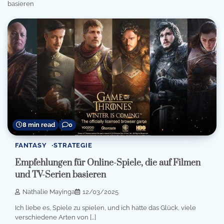
basieren
8 min read
0
FANTASY
STRATEGIE
Empfehlungen für Online-Spiele, die auf Filmen
und TV-Serien basieren
Nathalie Mayinga
12/03/2025
Ich liebe es, Spiele zu spielen, und ich hatte das Glück, viele
verschiedene Arten von […]