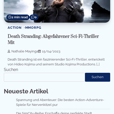
2 min read
0
ACTION
MMORPG
Death Stranding: Abgefahrener Sci-Fi-Thriller
Mit
Nathalie Mayinga
15/04/2023
Death Stranding ist ein faszinierender Sci-Fi-Thriller, entwickelt
von Hideo Kojima und seinem Studio Kojima Productions. […]
Suchen
Suchen
Neueste Artikel
Spannung und Abenteuer: Die besten Action-Adventure-
Spiele für Nervenkitzel pur
Die SimCity-Reihe: Erschaffe deine perfekte Stadt