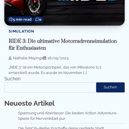
5 min read
0
SIMULATION
RIDE 3: Die ultimative Motorradrennsimulation
für Enthusiasten
Nathalie Mayinga
16/05/2023
„RIDE 3“ ist ein Motorsportspiel, das von Milestone S.r.l.
entwickelt wurde. Es wurde im November […]
Suchen
Suchen
Neueste Artikel
Spannung und Abenteuer: Die besten Action-Adventure-
Spiele für Nervenkitzel pur
Die SimCity-Reihe: Erschaffe deine perfekte Stadt