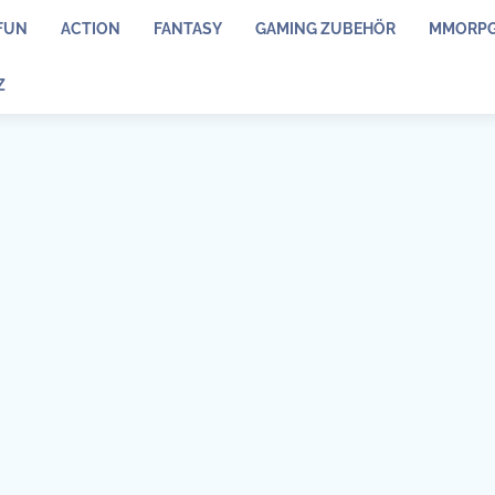
FUN
ACTION
FANTASY
GAMING ZUBEHÖR
MMORP
Z