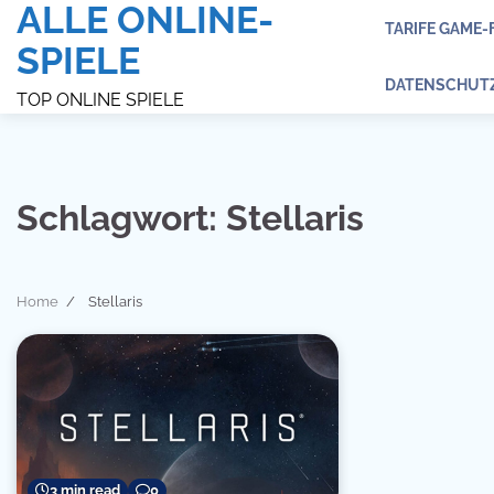
ALLE ONLINE-
Skip
TARIFE GAME-
to
SPIELE
content
DATENSCHUT
TOP ONLINE SPIELE
Schlagwort:
Stellaris
Home
Stellaris
3 min read
0