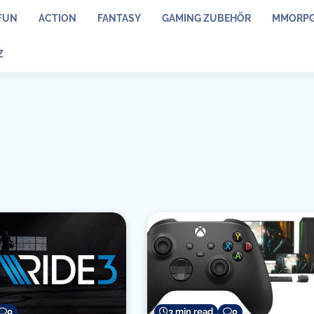
FUN
ACTION
FANTASY
GAMING ZUBEHÖR
MMORP
Z
0
3 min read
0