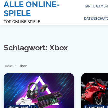
ALLE ONLINE-
Skip
TARIFE GAME-
to
SPIELE
content
DATENSCHUT
TOP ONLINE SPIELE
Schlagwort:
Xbox
Home
Xbox
5 min read
10 min read
0