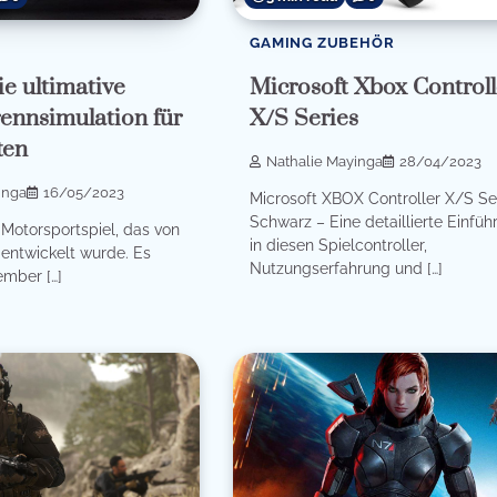
GAMING ZUBEHÖR
e ultimative
Microsoft Xbox Controll
ennsimulation für
X/S Series
ten
Nathalie Mayinga
28/04/2023
inga
16/05/2023
Microsoft XBOX Controller X/S Se
Schwarz – Eine detaillierte Einfüh
n Motorsportspiel, das von
in diesen Spielcontroller,
. entwickelt wurde. Es
Nutzungserfahrung und […]
mber […]