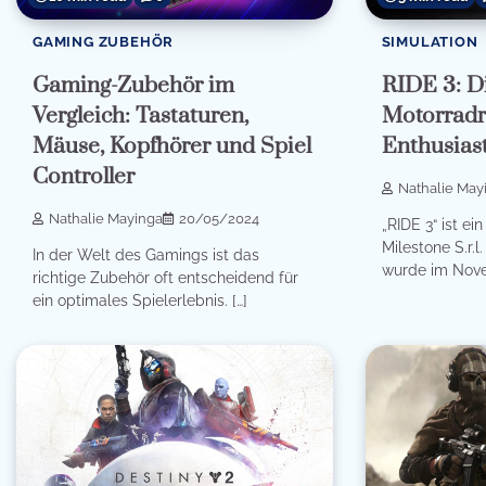
SIMULATION
GAMING ZUBEHÖR
RIDE 3: Di
Gaming-Zubehör im
Motorradr
Vergleich: Tastaturen,
Enthusias
Mäuse, Kopfhörer und Spiel
Controller
Nathalie May
Nathalie Mayinga
20/05/2024
„RIDE 3“ ist ei
Milestone S.r.l
In der Welt des Gamings ist das
wurde im Nove
richtige Zubehör oft entscheidend für
ein optimales Spielerlebnis. […]