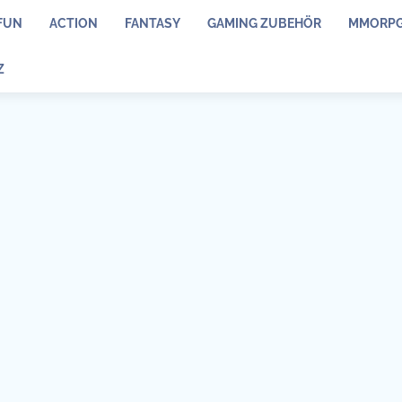
FUN
ACTION
FANTASY
GAMING ZUBEHÖR
MMORP
Z