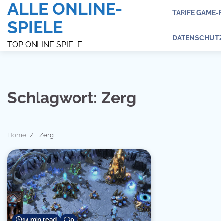
ALLE ONLINE-
Skip
TARIFE GAME-
to
SPIELE
content
DATENSCHUT
TOP ONLINE SPIELE
Schlagwort:
Zerg
Home
Zerg
14 min read
0