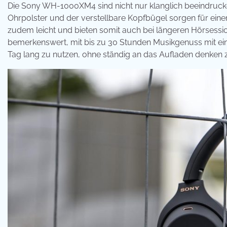
Die Sony WH-1000XM4 sind nicht nur klanglich beeindruck
Ohrpolster und der verstellbare Kopfbügel sorgen für ein
zudem leicht und bieten somit auch bei längeren Hörsessio
bemerkenswert, mit bis zu 30 Stunden Musikgenuss mit ein
Tag lang zu nutzen, ohne ständig an das Aufladen denken