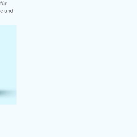
für
me und