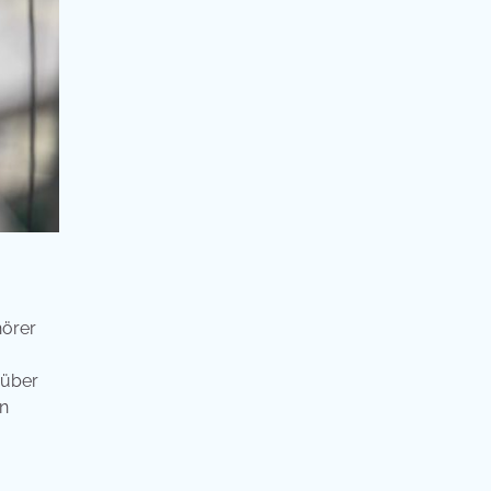
hörer
rüber
en