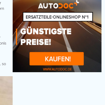
r
ern
r
bnis
, so