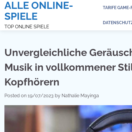
ALLE ONLINE-
Skip
TARIFE GAME-
to
SPIELE
content
DATENSCHUT
TOP ONLINE SPIELE
Unvergleichliche Geräusc
Musik in vollkommener St
Kopfhörern
Posted on
19/07/2023
by
Nathalie Mayinga