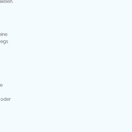
nießen.
eine
wegs
he
 oder