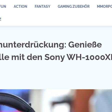
FUN
ACTION
FANTASY
GAMING ZUBEHÖR
MMORP
Z
hunterdrückung: Genieße
ille mit den Sony WH-1000