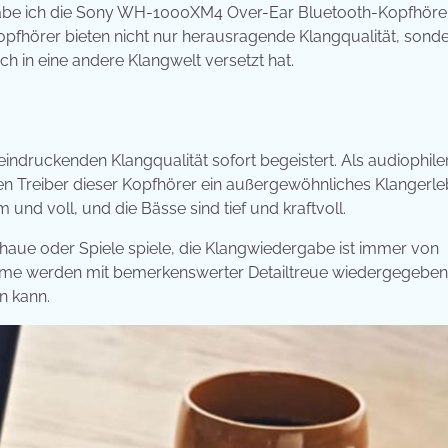
habe ich die Sony WH-1000XM4 Over-Ear Bluetooth-Kopfhöre
opfhörer bieten nicht nur herausragende Klangqualität, sond
 in eine andere Klangwelt versetzt hat.
druckenden Klangqualität sofort begeistert. Als audiophile
ken Treiber dieser Kopfhörer ein außergewöhnliches Klangerle
 und voll, und die Bässe sind tief und kraftvoll.
schaue oder Spiele spiele, die Klangwiedergabe ist immer von
timme werden mit bemerkenswerter Detailtreue wiedergegeben
en kann.