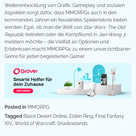
Weiterentwicklung von Grafik, Gameplay und sozialen
Aspekten sorgt dafür, dass MMORPGs auch in den
kommenden Jahren ein fesselndes Spielerlebnis bieten
werden. Egal, ob man die Welt von
Star Wars: The Old
Republic
betreten oder die Kampfkunst in
Jian Wang 3
meistern möchte – die Vielfalt an Optionen und
Erlebnissen macht MMORPGs zu einem unverzichtbaren
Genre für jeden begeisterten Gamer.
Posted in
MMORPG
Tagged
Black Desert Online
,
Elden Ring
,
Final Fantasy
XIV
,
World of Warcraft: Shadowlands