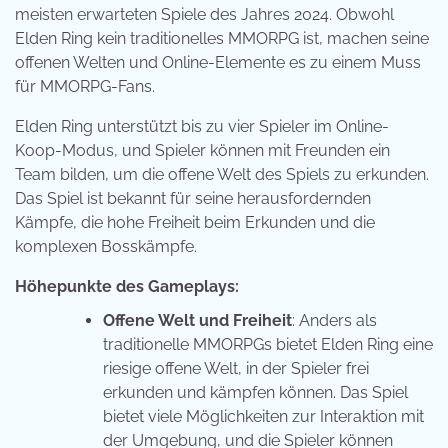
meisten erwarteten Spiele des Jahres 2024. Obwohl
Elden Ring kein traditionelles MMORPG ist, machen seine
offenen Welten und Online-Elemente es zu einem Muss
für MMORPG-Fans.
Elden Ring unterstützt bis zu vier Spieler im Online-
Koop-Modus, und Spieler können mit Freunden ein
Team bilden, um die offene Welt des Spiels zu erkunden.
Das Spiel ist bekannt für seine herausfordernden
Kämpfe, die hohe Freiheit beim Erkunden und die
komplexen Bosskämpfe.
Höhepunkte des Gameplays:
Offene Welt und Freiheit
: Anders als
traditionelle MMORPGs bietet Elden Ring eine
riesige offene Welt, in der Spieler frei
erkunden und kämpfen können. Das Spiel
bietet viele Möglichkeiten zur Interaktion mit
der Umgebung, und die Spieler können