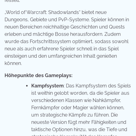
fesselt.
„World of Warcraft: Shadowlands“ bietet neue
Dungeons, Gebiete und PvP-Systeme. Spieler können in
neuen Bereichen reichhaltige Geschichten und Quests
erleben und mächtige Bosse herausfordern. Zudem
wurde das Fortschrittssystem optimiert, sodass sowohl
neue als auch erfahrene Spieler schnell in das Spiel
einsteigen und den umfangreichen Inhalt genießen
können.
Höhepunkte des Gameplays:
Kampfsystem
: Das Kampfsystem des Spiels
ist weithin gelobt worden, da die Spieler aus
verschiedenen Klassen wie Nahkämpfer,
Fernkämpfer oder Magier wählen können,
um strategische Kämpfe zu führen. Die
neueste Version fügt mehr Fähigkeiten und
taktische Optionen hinzu, was die Tiefe und