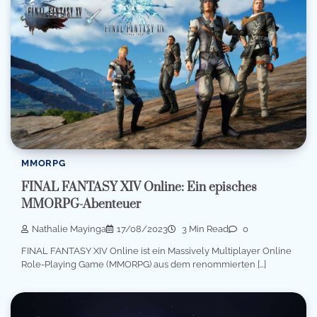
MMORPG
FINAL FANTASY XIV Online: Ein episches
MMORPG-Abenteuer
Nathalie Mayinga
17/08/2023
3 Min Read
0
FINAL FANTASY XIV Online ist ein Massively Multiplayer Online
Role-Playing Game (MMORPG) aus dem renommierten […]