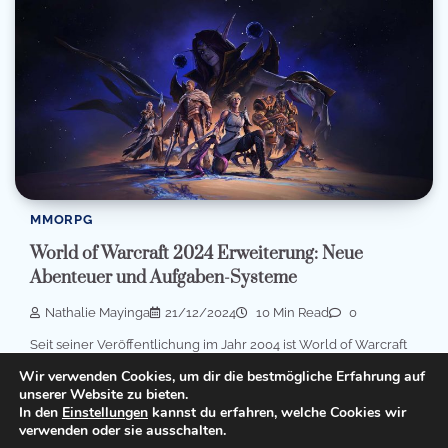
MMORPG
World of Warcraft 2024 Erweiterung: Neue
Abenteuer und Aufgaben-Systeme
Nathalie Mayinga
21/12/2024
10 Min Read
0
Seit seiner Veröffentlichung im Jahr 2004 ist World of Warcraft
zu einem der beliebtesten Massively […]
Wir verwenden Cookies, um dir die bestmögliche Erfahrung auf
unserer Website zu bieten.
In den
Einstellungen
kannst du erfahren, welche Cookies wir
verwenden oder sie ausschalten.