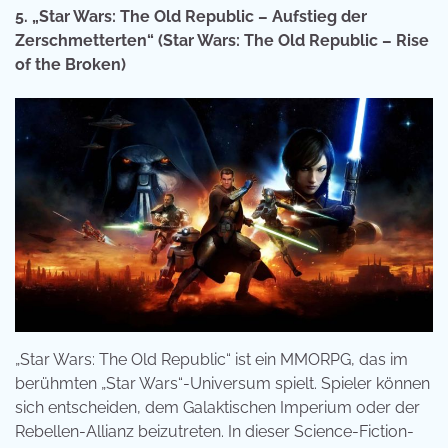
5.
„Star Wars: The Old Republic – Aufstieg der
Zerschmetterten“ (Star Wars: The Old Republic – Rise
of the Broken)
„Star Wars: The Old Republic“ ist ein MMORPG, das im
berühmten „Star Wars“-Universum spielt. Spieler können
sich entscheiden, dem Galaktischen Imperium oder der
Rebellen-Allianz beizutreten. In dieser Science-Fiction-