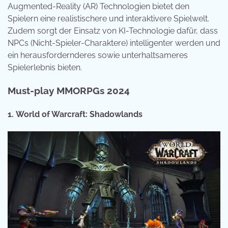
Augmented-Reality (AR) Technologien bietet den
Spielern eine realistischere und interaktivere Spielwelt.
Zudem sorgt der Einsatz von KI-Technologie dafür, dass
NPCs (Nicht-Spieler-Charaktere) intelligenter werden und
ein herausfordernderes sowie unterhaltsameres
Spielerlebnis bieten.
Must-play MMORPGs 2024
1.
World of Warcraft: Shadowlands