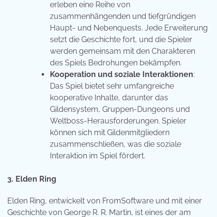
erleben eine Reihe von
zusammenhängenden und tiefgründigen
Haupt- und Nebenquests. Jede Erweiterung
setzt die Geschichte fort, und die Spieler
werden gemeinsam mit den Charakteren
des Spiels Bedrohungen bekämpfen.
Kooperation und soziale Interaktionen
:
Das Spiel bietet sehr umfangreiche
kooperative Inhalte, darunter das
Gildensystem, Gruppen-Dungeons und
Weltboss-Herausforderungen. Spieler
können sich mit Gildenmitgliedern
zusammenschließen, was die soziale
Interaktion im Spiel fördert.
3.
Elden Ring
Elden Ring, entwickelt von FromSoftware und mit einer
Geschichte von George R. R. Martin, ist eines der am