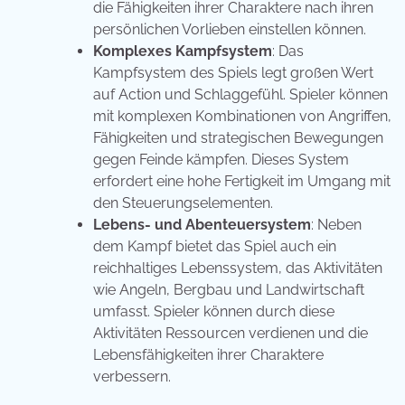
die Fähigkeiten ihrer Charaktere nach ihren
persönlichen Vorlieben einstellen können.
Komplexes Kampfsystem
: Das
Kampfsystem des Spiels legt großen Wert
auf Action und Schlaggefühl. Spieler können
mit komplexen Kombinationen von Angriffen,
Fähigkeiten und strategischen Bewegungen
gegen Feinde kämpfen. Dieses System
erfordert eine hohe Fertigkeit im Umgang mit
den Steuerungselementen.
Lebens- und Abenteuersystem
: Neben
dem Kampf bietet das Spiel auch ein
reichhaltiges Lebenssystem, das Aktivitäten
wie Angeln, Bergbau und Landwirtschaft
umfasst. Spieler können durch diese
Aktivitäten Ressourcen verdienen und die
Lebensfähigkeiten ihrer Charaktere
verbessern.