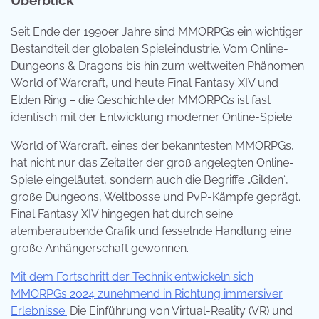
Überblick
Seit Ende der 1990er Jahre sind MMORPGs ein wichtiger
Bestandteil der globalen Spieleindustrie. Vom Online-
Dungeons & Dragons bis hin zum weltweiten Phänomen
World of Warcraft, und heute Final Fantasy XIV und
Elden Ring – die Geschichte der MMORPGs ist fast
identisch mit der Entwicklung moderner Online-Spiele.
World of Warcraft, eines der bekanntesten MMORPGs,
hat nicht nur das Zeitalter der groß angelegten Online-
Spiele eingeläutet, sondern auch die Begriffe „Gilden“,
große Dungeons, Weltbosse und PvP-Kämpfe geprägt.
Final Fantasy XIV hingegen hat durch seine
atemberaubende Grafik und fesselnde Handlung eine
große Anhängerschaft gewonnen.
Mit dem Fortschritt der Technik entwickeln sich
MMORPGs 2024 zunehmend in Richtung immersiver
Erlebnisse.
Die Einführung von Virtual-Reality (VR) und