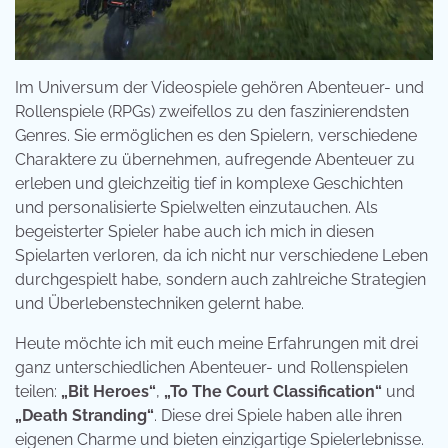
Im Universum der Videospiele gehören Abenteuer- und
Rollenspiele (RPGs) zweifellos zu den faszinierendsten
Genres. Sie ermöglichen es den Spielern, verschiedene
Charaktere zu übernehmen, aufregende Abenteuer zu
erleben und gleichzeitig tief in komplexe Geschichten
und personalisierte Spielwelten einzutauchen. Als
begeisterter Spieler habe auch ich mich in diesen
Spielarten verloren, da ich nicht nur verschiedene Leben
durchgespielt habe, sondern auch zahlreiche Strategien
und Überlebenstechniken gelernt habe.
Heute möchte ich mit euch meine Erfahrungen mit drei
ganz unterschiedlichen Abenteuer- und Rollenspielen
teilen:
„Bit Heroes“
,
„To The Court Classification“
und
„Death Stranding“
. Diese drei Spiele haben alle ihren
eigenen Charme und bieten einzigartige Spielerlebnisse.