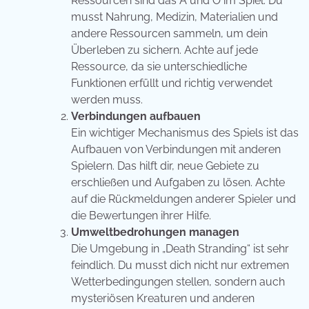
Ressourcen sind das A und O im Spiel. Du
musst Nahrung, Medizin, Materialien und
andere Ressourcen sammeln, um dein
Überleben zu sichern. Achte auf jede
Ressource, da sie unterschiedliche
Funktionen erfüllt und richtig verwendet
werden muss.
Verbindungen aufbauen
Ein wichtiger Mechanismus des Spiels ist das
Aufbauen von Verbindungen mit anderen
Spielern. Das hilft dir, neue Gebiete zu
erschließen und Aufgaben zu lösen. Achte
auf die Rückmeldungen anderer Spieler und
die Bewertungen ihrer Hilfe.
Umweltbedrohungen managen
Die Umgebung in „Death Stranding“ ist sehr
feindlich. Du musst dich nicht nur extremen
Wetterbedingungen stellen, sondern auch
mysteriösen Kreaturen und anderen