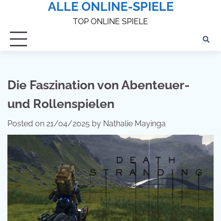
ALLE ONLINE-SPIELE
Skip
to
TOP ONLINE SPIELE
content
Die Faszination von Abenteuer-
und Rollenspielen
Posted on
21/04/2025
by
Nathalie Mayinga