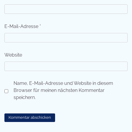
E-Mail-Adresse
*
Website
Name, E-Mail-Adresse und Website in diesem
Browser für meinen nächsten Kommentar
speichern.