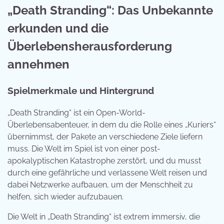
„Death Stranding“: Das Unbekannte
erkunden und die
Überlebensherausforderung
annehmen
Spielmerkmale und Hintergrund
„Death Stranding“ ist ein Open-World-
Überlebensabenteuer, in dem du die Rolle eines „Kuriers“
übernimmst, der Pakete an verschiedene Ziele liefern
muss. Die Welt im Spiel ist von einer post-
apokalyptischen Katastrophe zerstört, und du musst
durch eine gefährliche und verlassene Welt reisen und
dabei Netzwerke aufbauen, um der Menschheit zu
helfen, sich wieder aufzubauen.
Die Welt in „Death Stranding“ ist extrem immersiv, die