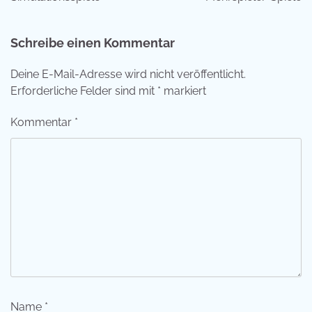
Schreibe einen Kommentar
Deine E-Mail-Adresse wird nicht veröffentlicht.
Erforderliche Felder sind mit
*
markiert
Kommentar
*
Name
*