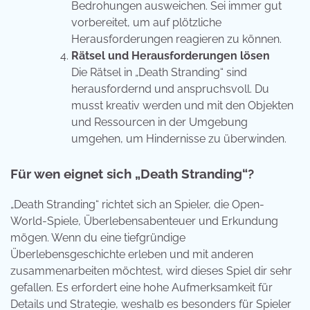
Bedrohungen ausweichen. Sei immer gut
vorbereitet, um auf plötzliche
Herausforderungen reagieren zu können.
Rätsel und Herausforderungen lösen
Die Rätsel in „Death Stranding“ sind
herausfordernd und anspruchsvoll. Du
musst kreativ werden und mit den Objekten
und Ressourcen in der Umgebung
umgehen, um Hindernisse zu überwinden.
Für wen eignet sich „Death Stranding“?
„Death Stranding“ richtet sich an Spieler, die Open-
World-Spiele, Überlebensabenteuer und Erkundung
mögen. Wenn du eine tiefgründige
Überlebensgeschichte erleben und mit anderen
zusammenarbeiten möchtest, wird dieses Spiel dir sehr
gefallen. Es erfordert eine hohe Aufmerksamkeit für
Details und Strategie, weshalb es besonders für Spieler