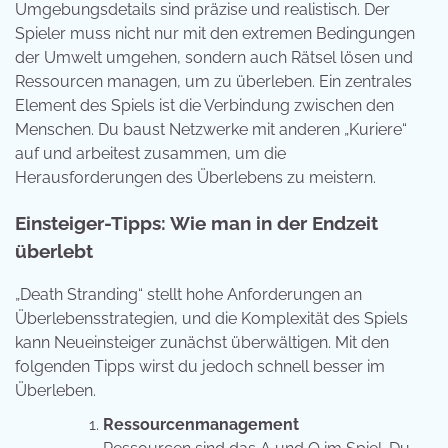
Umgebungsdetails sind präzise und realistisch. Der
Spieler muss nicht nur mit den extremen Bedingungen
der Umwelt umgehen, sondern auch Rätsel lösen und
Ressourcen managen, um zu überleben. Ein zentrales
Element des Spiels ist die Verbindung zwischen den
Menschen. Du baust Netzwerke mit anderen „Kuriere“
auf und arbeitest zusammen, um die
Herausforderungen des Überlebens zu meistern.
Einsteiger-Tipps: Wie man in der Endzeit
überlebt
„Death Stranding“ stellt hohe Anforderungen an
Überlebensstrategien, und die Komplexität des Spiels
kann Neueinsteiger zunächst überwältigen. Mit den
folgenden Tipps wirst du jedoch schnell besser im
Überleben.
Ressourcenmanagement