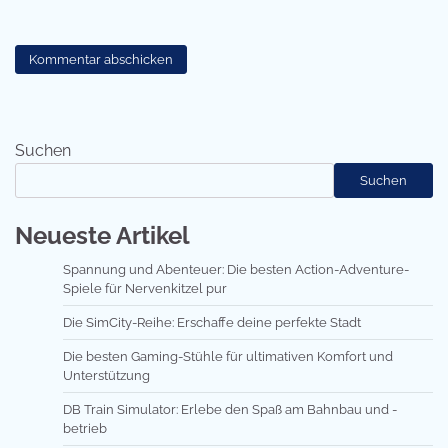
Suchen
Suchen
Neueste Artikel
Spannung und Abenteuer: Die besten Action-Adventure-
Spiele für Nervenkitzel pur
Die SimCity-Reihe: Erschaffe deine perfekte Stadt
Die besten Gaming-Stühle für ultimativen Komfort und
Unterstützung
DB Train Simulator: Erlebe den Spaß am Bahnbau und -
betrieb