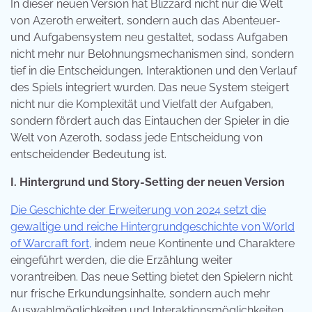
In dieser neuen Version hat Blizzard nicht nur die Welt
von Azeroth erweitert, sondern auch das Abenteuer-
und Aufgabensystem neu gestaltet, sodass Aufgaben
nicht mehr nur Belohnungsmechanismen sind, sondern
tief in die Entscheidungen, Interaktionen und den Verlauf
des Spiels integriert wurden. Das neue System steigert
nicht nur die Komplexität und Vielfalt der Aufgaben,
sondern fördert auch das Eintauchen der Spieler in die
Welt von Azeroth, sodass jede Entscheidung von
entscheidender Bedeutung ist.
I. Hintergrund und Story-Setting der neuen Version
Die Geschichte der Erweiterung von 2024 setzt die
gewaltige und reiche Hintergrundgeschichte von World
of Warcraft fort,
indem neue Kontinente und Charaktere
eingeführt werden, die die Erzählung weiter
vorantreiben. Das neue Setting bietet den Spielern nicht
nur frische Erkundungsinhalte, sondern auch mehr
Auswahlmöglichkeiten und Interaktionsmöglichkeiten,