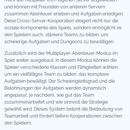
und können mit Freunden von anderen Servern
zusammen Abenteuer erleben und Aufgaben erledigen.
Diese Cross-Server-Kooperation steigert nicht nur die
soziale Komponente des Spiels, sondern ermöglicht es
den Spielern auch, stärkere Teams zu bilden, um
schwierige Aufgaben und Dungeons zu bewältigen.
Zusätzlich wird der Multiplayer-Abenteuer-Modus im
Spiel weiter ausgebaut. In diesem Modus können die
Spieler verschiedene Klassen und Fähigkeiten wählen,
um ein vielfältiges Team zu bilden, das komplexe
Aufgaben bewältigt. Der Schwierigkeitsgrad und die
Belohnungen der Aufgaben werden dynamisch
angepasst, je nachdem, wie gut das Team
zusammenarbeitet und wie sinnvoll die Strategie
gewählt wird. Dieses System betont die Bedeutung von
Teamarbeit und fördert tiefere Kooperationen zwischen
den Spielern.