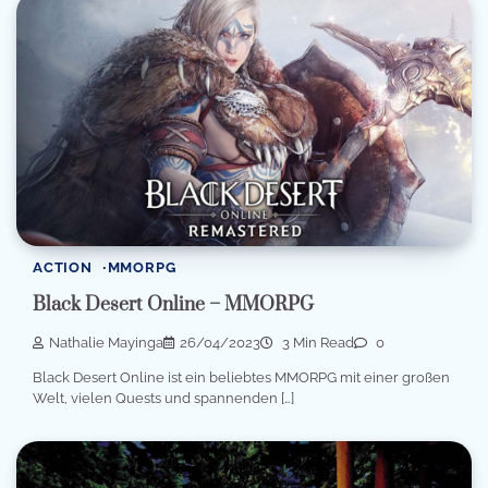
ACTION
MMORPG
Black Desert Online – MMORPG
Nathalie Mayinga
26/04/2023
3 Min Read
0
Black Desert Online ist ein beliebtes MMORPG mit einer großen
Welt, vielen Quests und spannenden […]