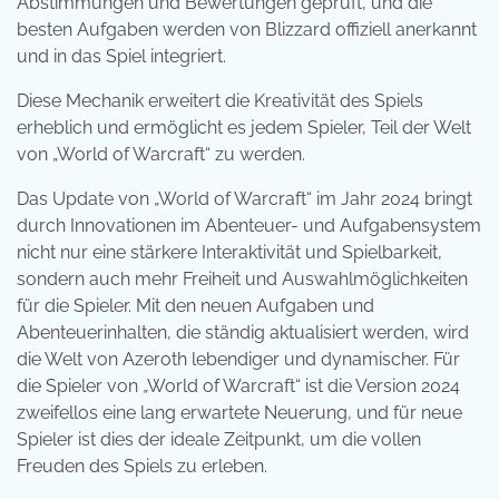
Abstimmungen und Bewertungen geprüft, und die
besten Aufgaben werden von Blizzard offiziell anerkannt
und in das Spiel integriert.
Diese Mechanik erweitert die Kreativität des Spiels
erheblich und ermöglicht es jedem Spieler, Teil der Welt
von „World of Warcraft“ zu werden.
Das Update von „World of Warcraft“ im Jahr 2024 bringt
durch Innovationen im Abenteuer- und Aufgabensystem
nicht nur eine stärkere Interaktivität und Spielbarkeit,
sondern auch mehr Freiheit und Auswahlmöglichkeiten
für die Spieler. Mit den neuen Aufgaben und
Abenteuerinhalten, die ständig aktualisiert werden, wird
die Welt von Azeroth lebendiger und dynamischer. Für
die Spieler von „World of Warcraft“ ist die Version 2024
zweifellos eine lang erwartete Neuerung, und für neue
Spieler ist dies der ideale Zeitpunkt, um die vollen
Freuden des Spiels zu erleben.