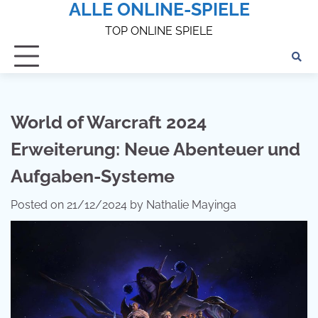
ALLE ONLINE-SPIELE
Skip
to
TOP ONLINE SPIELE
content
World of Warcraft 2024
Erweiterung: Neue Abenteuer und
Aufgaben-Systeme
Posted on
21/12/2024
by
Nathalie Mayinga