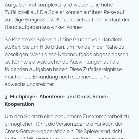
Aufgaben viel komplexer und weisen eine hohe
Zufälligkeit auf. Die Spieler können auf ihrer Reise auf
zufällige Ereignisse stoßen, die sich auf den Verlauf der
Hauptaufgaben auswirken können.
So könnte ein Spieler auf eine Gruppe von Händlern
stoßen, die um Hilfe bitten, um Feinde in der Nähe zu
beseitigen. Wenn diese Nebenaufgabe abgeschlossen
ist, könnte sie weitreichende Auswirkungen auf die
folgenden Aufgaben haben. Diese Zufallsereignisse
machen die Erkundung noch spannender und
abwechslungsreicher.
3. Multiplayer-Abenteuer und Cross-Server-
Kooperation
Um den Spielern eine bequemere Zusammenarbeit zu
ermöglichen, führt die Version 2024 die Funktion der
Cross-Server-Kooperation ein. Die Spieler sind nicht
mehr auf Mitspieler vom eigenen Server angewiesen