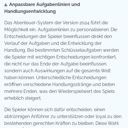
4. Anpassbare Aufgabenlinien und
Handlungsentwicklung
Das Abenteuer-System der Version 2024 führt die
Möglichkeit ein, Aufgabenlinien zu personalisieren. Die
Entscheidungen der Spieler beeinflussen direkt den
Verlauf der Aufgaben und die Entwicklung der
Handlung. Bei bestimmten Schlüsselaufgaben werden
die Spieler mit wichtigen Entscheidungen konfrontiert,
die nicht nur das Ende der Aufgabe beeinflussen,
sondern auch Auswirkungen auf die gesamte Welt
haben können. Unterschiedliche Entscheidungen
eröffnen verschiedene Handlungsstränge und bieten
mehrere Enden, was den Wiederspielwert des Spiels
erheblich steigert.
Die Spieler können sich dafür entscheiden, einen
abtrünnigen Anführer zu unterstützen oder loyal zu den
bestehenden gerechten Kräften zu bleiben. Diese Wahl