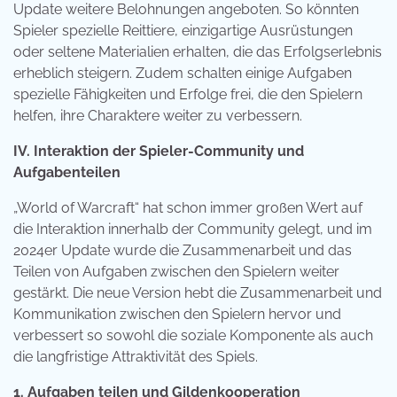
Update weitere Belohnungen angeboten. So könnten
Spieler spezielle Reittiere, einzigartige Ausrüstungen
oder seltene Materialien erhalten, die das Erfolgserlebnis
erheblich steigern. Zudem schalten einige Aufgaben
spezielle Fähigkeiten und Erfolge frei, die den Spielern
helfen, ihre Charaktere weiter zu verbessern.
IV. Interaktion der Spieler-Community und
Aufgabenteilen
„World of Warcraft“ hat schon immer großen Wert auf
die Interaktion innerhalb der Community gelegt, und im
2024er Update wurde die Zusammenarbeit und das
Teilen von Aufgaben zwischen den Spielern weiter
gestärkt. Die neue Version hebt die Zusammenarbeit und
Kommunikation zwischen den Spielern hervor und
verbessert so sowohl die soziale Komponente als auch
die langfristige Attraktivität des Spiels.
1. Aufgaben teilen und Gildenkooperation