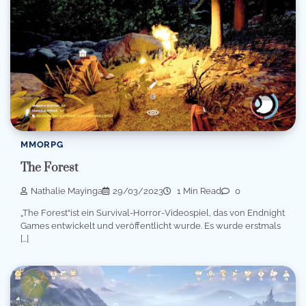
MMORPG
The Forest
Nathalie Mayinga
29/03/2023
1 Min Read
0
„The Forest“ist ein Survival-Horror-Videospiel, das von Endnight
Games entwickelt und veröffentlicht wurde. Es wurde erstmals
[…]