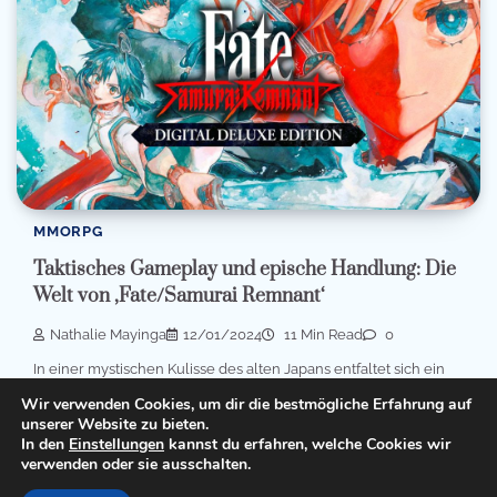
MMORPG
Taktisches Gameplay und epische Handlung: Die
Welt von ‚Fate/Samurai Remnant‘
Nathalie Mayinga
12/01/2024
11 Min Read
0
In einer mystischen Kulisse des alten Japans entfaltet sich ein
faszinierendes Kapitel der Fate-Serie: „Fate/Samurai […]
Wir verwenden Cookies, um dir die bestmögliche Erfahrung auf
unserer Website zu bieten.
In den
Einstellungen
kannst du erfahren, welche Cookies wir
verwenden oder sie ausschalten.
Copyright © 2026 game-fun.info Theme: Popular Blog