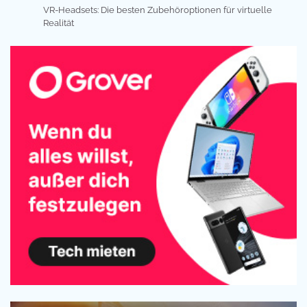
VR-Headsets: Die besten Zubehöroptionen für virtuelle
Realität