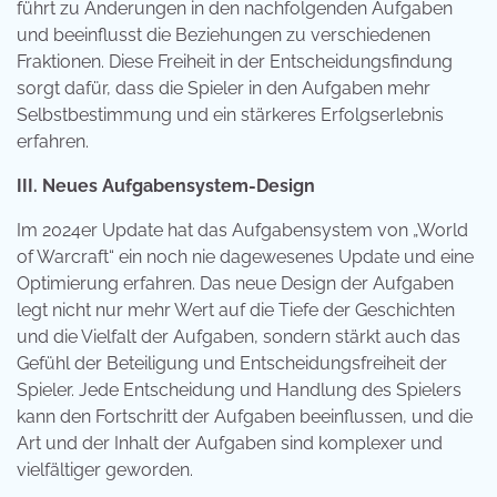
führt zu Änderungen in den nachfolgenden Aufgaben
und beeinflusst die Beziehungen zu verschiedenen
Fraktionen. Diese Freiheit in der Entscheidungsfindung
sorgt dafür, dass die Spieler in den Aufgaben mehr
Selbstbestimmung und ein stärkeres Erfolgserlebnis
erfahren.
III. Neues Aufgabensystem-Design
Im 2024er Update hat das Aufgabensystem von „World
of Warcraft“ ein noch nie dagewesenes Update und eine
Optimierung erfahren. Das neue Design der Aufgaben
legt nicht nur mehr Wert auf die Tiefe der Geschichten
und die Vielfalt der Aufgaben, sondern stärkt auch das
Gefühl der Beteiligung und Entscheidungsfreiheit der
Spieler. Jede Entscheidung und Handlung des Spielers
kann den Fortschritt der Aufgaben beeinflussen, und die
Art und der Inhalt der Aufgaben sind komplexer und
vielfältiger geworden.