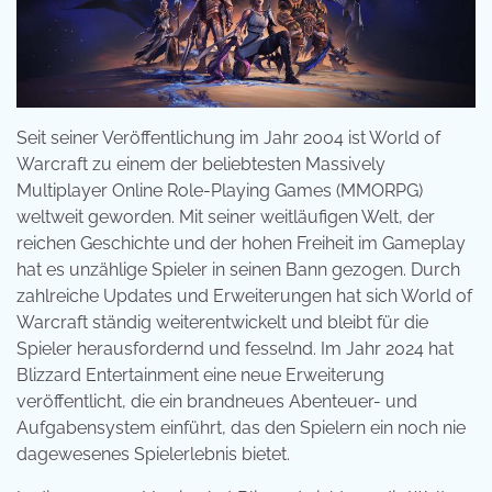
Seit seiner Veröffentlichung im Jahr 2004 ist World of
Warcraft zu einem der beliebtesten Massively
Multiplayer Online Role-Playing Games (MMORPG)
weltweit geworden. Mit seiner weitläufigen Welt, der
reichen Geschichte und der hohen Freiheit im Gameplay
hat es unzählige Spieler in seinen Bann gezogen. Durch
zahlreiche Updates und Erweiterungen hat sich World of
Warcraft ständig weiterentwickelt und bleibt für die
Spieler herausfordernd und fesselnd. Im Jahr 2024 hat
Blizzard Entertainment eine neue Erweiterung
veröffentlicht, die ein brandneues Abenteuer- und
Aufgabensystem einführt, das den Spielern ein noch nie
dagewesenes Spielerlebnis bietet.