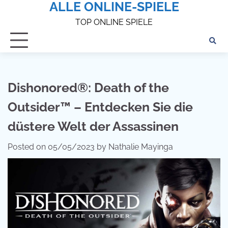
ALLE ONLINE-SPIELE
Skip
to
TOP ONLINE SPIELE
content
Dishonored®: Death of the
Outsider™ – Entdecken Sie die
düstere Welt der Assassinen
Posted on
05/05/2023
by
Nathalie Mayinga