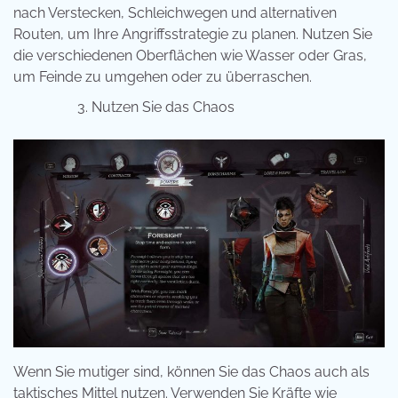
nach Verstecken, Schleichwegen und alternativen
Routen, um Ihre Angriffsstrategie zu planen. Nutzen Sie
die verschiedenen Oberflächen wie Wasser oder Gras,
um Feinde zu umgehen oder zu überraschen.
Nutzen Sie das Chaos
Wenn Sie mutiger sind, können Sie das Chaos auch als
taktisches Mittel nutzen. Verwenden Sie Kräfte wie