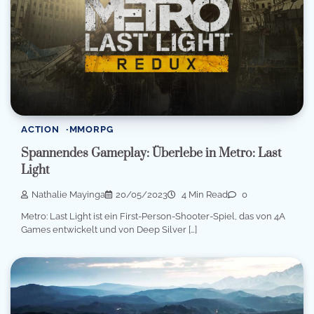
ACTION
MMORPG
Spannendes Gameplay: Überlebe in Metro: Last
Light
Nathalie Mayinga
20/05/2023
4 Min Read
0
Metro: Last Light ist ein First-Person-Shooter-Spiel, das von 4A
Games entwickelt und von Deep Silver […]