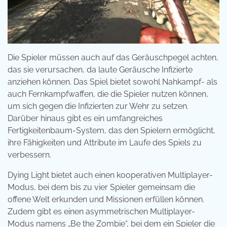
Die Spieler müssen auch auf das Geräuschpegel achten,
das sie verursachen, da laute Geräusche Infizierte
anziehen können. Das Spiel bietet sowohl Nahkampf- als
auch Fernkampfwaffen, die die Spieler nutzen können,
um sich gegen die Infizierten zur Wehr zu setzen.
Darüber hinaus gibt es ein umfangreiches
Fertigkeitenbaum-System, das den Spielern ermöglicht,
ihre Fähigkeiten und Attribute im Laufe des Spiels zu
verbessern.
Dying Light bietet auch einen kooperativen Multiplayer-
Modus, bei dem bis zu vier Spieler gemeinsam die
offene Welt erkunden und Missionen erfüllen können.
Zudem gibt es einen asymmetrischen Multiplayer-
Modus namens „Be the Zombie“, bei dem ein Spieler die