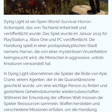
Dying Light ist ein Open-World-Survival-Horror-
Actionspiel, das von Techland entwickelt und
veröffentlicht wurde. Das Spiel wurde im Januar 2015 für
PlayStation 4, Xbox One und PC veröffentlicht. Die
Handlung spielt in einer postapokalyptischen Stadt
namens Harran, die von einer mysteriösen Virusinfektion
heimgesucht wird, die Menschen in aggressive, untote
Kreaturen verwandelt hat.
In Dying Light übernehmen die Spieler die Rolle von Kyle
Crane, einem Agenten, der in die Quarantänezone
geschickt wurde, um eine wichtige Person zu finden und
gestohlene Geheimdokumente wiederzubeschaffen.
Während der Erkundung der offenen Welt müssen die
Spieler Ressourcen sammeln, Waffen herstellen und
verschiedene Missionen erfüllen, um die Handlung