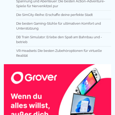
Spannung und Abenteuer: Die besten Action-Adventure-
Spiele für Nervenkitzel pur
Die SimCity-Reihe: Erschaffe deine perfekte Stadt
Die besten Gaming-Stühle für ultimativen Komfort und
Unterstützung
DB Train Simulator: Erlebe den Spaß am Bahnbau und -
betrieb
VR-Headsets: Die besten Zubehöroptionen für virtuelle
Realität